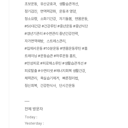
초보운동
유산균효과
생활습관개선
정기검진
면역력강화
운동과 영양
청소요령
소화기건강
자기돌봄
맨몸운동
#50대건강 #건강루틴 #중년운동 #중년식단
#갱년기관리 #수면관리 중년건강전략
자가면역예방
스트레스관리
#집에서운동 #10분운동 #맨몸운동루틴 #홈
트레이닝 #운동습관 #하루운동 홈트
#만성피로 #피로해소루틴 #생활습관개선 #
피로탈출 #수면리셋 #에너지회복 생활건강
체력관리
욕실습기제거
빠른정리법
정신회복
건강한식사
단시간운동
전체 방문자
Today :
Yesterday :