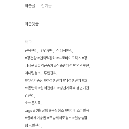
최근글
인기글
최근댓글
태그
근육관리
건강루틴
심리적안정
#장건강 #면역력강화 #프로바이오틱스 #장
내세균 #유익균증가 #식습관개선 면역력루틴
미니멀청소
루틴관리
#갱년기증상 #여성갱년기 #남성갱년기 #호
르몬변화 #삶의전환기 #갱년기극복 갱년기건
강관리
호르몬치료
tags #생활꿀팁 #욕실청소 #베이킹소다활용
#물때제거방법 #주방세제로청소 #일상생활
팁 생활관리