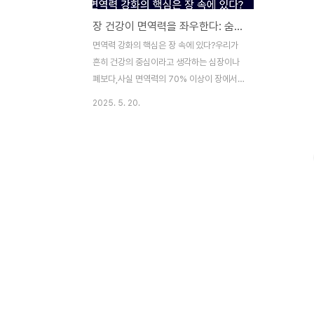
장 건강이 면역력을 좌우한다: 숨겨진 연결고리의 진실
면역력 강화의 핵심은 장 속에 있다?우리가
흔히 건강의 중심이라고 생각하는 심장이나
폐보다,사실 면역력의 70% 이상이 장에서
결정된다는 사실 알고 계셨나요?장 건강은
2025. 5. 20.
단순한 소화 기능 그 이상이며,몸 전체 면역
시스템의 기초를 형성하는 매우 중요한 역할
을 합니다.이 글에서는 장과 면역력의 밀접한
관계,그리고 장 건강을 지키는 구체적인 방법
에 대해 살펴봅니다.면역 세포의 70%가 장
에 존재한다장(腸)은 단순히 음식물 소화나
배출만 담당하는 기관이 아닙니다.장 속 점막
에는 림프조직이 밀집되어 있으며,여기서 면
역 세포의 약 70%가 활동하고 있습니다.이
면역 세포들은 외부로부터 침입한 병원균, 바
이러스, 독소 등을가장 먼저 감지하고 반응하
는 ‘전초 기지’ 역할을 합니다.즉, 장이 건강하