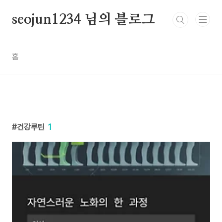
본문 바로가기
seojun1234 님의 블로그
홈
건강루틴
1