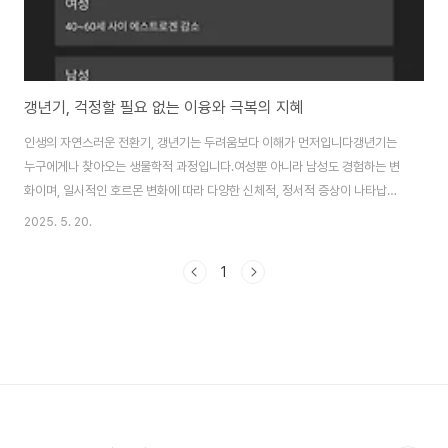
갱년기, 걱정할 필요 없는 이융와 극복의 지혜
인생의 자연스러운 전환기, 갱년기는 두려움보다 이해가 먼저입니다갱년기는
누구에게나 찾아오는 생물학적 과정입니다.여성뿐 아니라 남성도 경험하는 변
화이며, 일시적인 호르몬 변화에 따라 다양한 신체적, 정서적 증상이 나타납니
다.하지만 많은 이들이 이 시기를 병처럼 여기고 지나치게 두려워하는 경향이
2025. 5. 20.
있습니다.갱년기를 질병이 아닌 자연스러운 생애 전환기로 받아들이고 올바르
게 대처하면충분히 건강하고 활기찬 일상을 유지할 수 있습니다.갱년기는 병이
1
아닌 자연 현상입니다갱년기는 일반적으로 여성의 경우 폐경 전후 40~60세
사이에 발생하며,남성도 50대 전후로 호르몬 수치 변화가 나타납니다.이 시기
는 생식 기능의 변화로 인해 여성은 에스트로겐,남성은 테스토스테론 수치가
점진적으로 감소합니다.이 변화는 병이 아니라 노화..