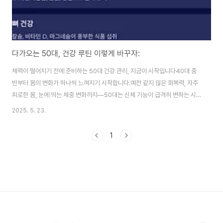
다가오는 50대, 건강 루틴 이렇게 바꾸자:
체력이 떨어지기 전에 준비하는 50대 건강 관리, 지금이 시작입니다40대 중
반부터 몸의 변화가 하나씩 느껴지기 시작합니다.예전 같지 않은 회복력, 자주
피로한 몸, 눈에 띄는 체중 변화까지—50대는 신체 기능이 급격히 변하는 시
기이자,앞으로의 삶의 질을 결정짓는 중요한 전환점입니다.이 시기를 그냥 지
2025. 5. 23.
나치지 않고,일상 루틴을 건강 중심으로 재설계하는 것이 50대를 활기차게 여
는 첫걸음입니다.근육이 줄어든다, 운동 루틴을 바꿔야 할 때50대 이후에는 자
1
연스럽게 근육량이 감소하고,대사율도 떨어지면서 체중 관리가 더욱 어려워집
니다.이 시기에 필요한 건 단순한 유산소 운동이 아니라근력과 균형을 잡아주
는 복합 운동 루틴입니다.운동 종류주당 횟수효과근력 운동주 3회근육 유지,
기초 대사량 향상유산소 운동주 4~5회심..